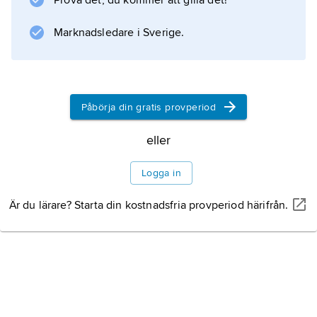
Prova det, du kommer att gilla det!
Marknadsledare i Sverige.
Information om artikeln
Påbörja din gratis provperiod
eller
Logga in
Är du lärare? Starta din kostnadsfria provperiod härifrån.