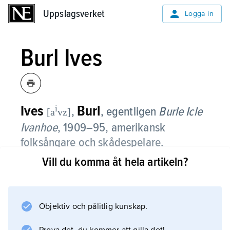
Uppslagsverket
Uppslagsverket
Logga in
Burl Ives
Ives
Burl
i
,
, egentligen
Burle Icle
[a
vz]
Ivanhoe
,
1909–95, amerikansk
folksångare och skådespelare.
Vill du komma åt hela artikeln?
Burl Ives tillhörde på 1930-talet den radikala
”folksångsrörelsen” med Woody Guthrie och
Pete Seeger som centralfigurer. Under 1940–
60-talen nådde han framgångar i USA som
Objektiv och pålitlig kunskap.
folk- och countrysångare.