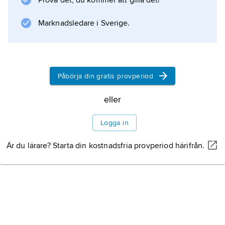
Prova det, du kommer att gilla det!
Marknadsledare i Sverige.
Påbörja din gratis provperiod
eller
Logga in
Är du lärare? Starta din kostnadsfria provperiod härifrån.