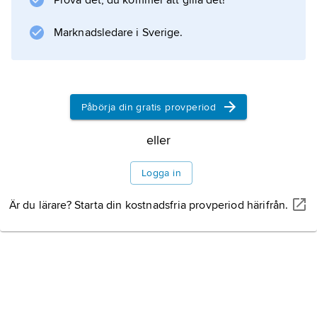
Prova det, du kommer att gilla det!
knippe. Blomningen inträffar i maj–juni. Arten
hör hemma i Europa,
Marknadsledare i Sverige.
Information om artikeln
Påbörja din gratis provperiod
eller
Logga in
Är du lärare? Starta din kostnadsfria provperiod härifrån.