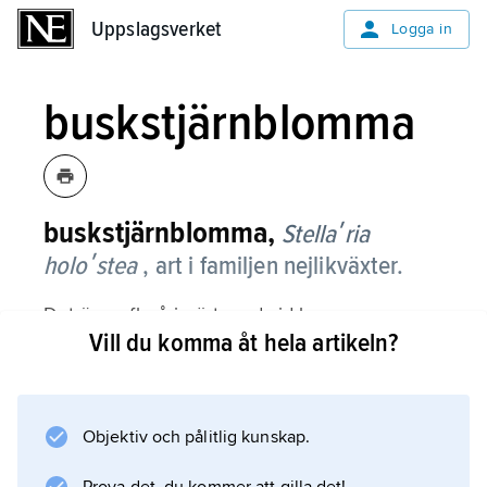
Uppslagsverket
Uppslagsverket
Logga in
buskstjärnblomma
buskstjärnblomma,
Stellaʹria
holoʹstea
, art i familjen nejlikväxter.
Det är en flerårig ört med vid basen
Vill du komma åt hela artikeln?
nedliggande, därifrån upprätta, fyrkantiga,
sköra, 20–30 cm höga stjälkar med oskaftade,
lansettlika och i kanten sträva blad.
Blommorna, som är stora och vita och har
Objektiv och pålitlig kunskap.
djupt kluvna kronblad, sitter i ett kvastlikt