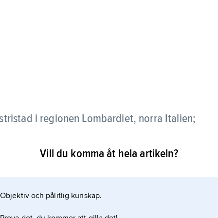
stristad i regionen Lombardiet, norra Italien;
Vill du komma åt hela artikeln?
ona nordväst om Milano, intill flygplatsen
ad textilproduktion men också en mångsidig
Maria di Piazza (1515–23) ritades av Bramante.
Objektiv och pålitlig kunskap.