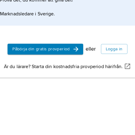
Prova det, du kommer att gilla det!
Marknadsledare i Sverige.
eller
Påbörja din gratis provperiod
Logga in
Är du lärare? Starta din kostnadsfria provperiod härifrån.