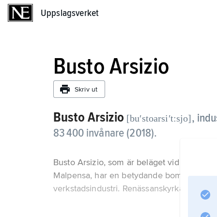
Uppslagsverket
Uppslagsverket
Busto Arsizio
Skriv ut
Busto Arsizio
,
indu
[buʹstoarsiʹt:sjo]
83 400 invånare (2018).
Busto Arsizio, som är beläget vid floden Ol
Malpensa, har en betydande bomullsbaser
verkstadsindustri. Renässanskyrkan Santa 