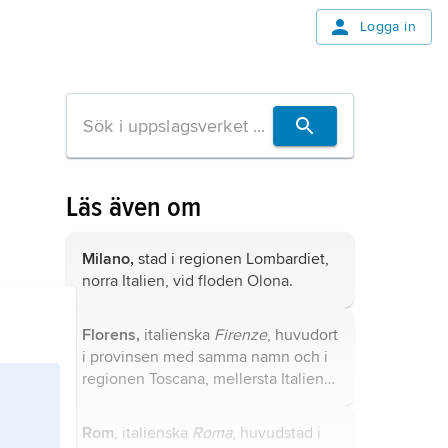
Logga in
Läs även om
Milano,
stad i regionen Lombardiet,
norra Italien, vid floden Olona.
Florens,
italienska
Firenze
, huvudort
i provinsen med samma namn och i
regionen Toscana, mellersta Italien,
230 km nordväst om Rom.
Rom
, italienska
Roma
, huvudstad i