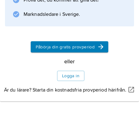
Prova det, du kommer att gilla det!
Marknadsledare i Sverige.
Påbörja din gratis provperiod
eller
Logga in
Är du lärare? Starta din kostnadsfria provperiod härifrån.