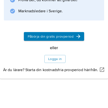
Prova det, du kommer att gilla det!
Marknadsledare i Sverige.
Påbörja din gratis provperiod
eller
Logga in
Är du lärare? Starta din kostnadsfria provperiod härifrån.