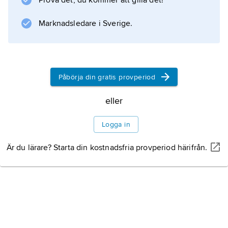
Prova det, du kommer att gilla det!
mestadels regnskur.
Marknadsledare i Sverige.
Information om artikeln
Påbörja din gratis provperiod
eller
Logga in
Är du lärare? Starta din kostnadsfria provperiod härifrån.