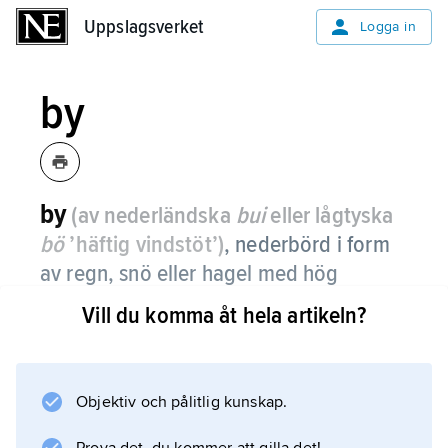
Uppslagsverket
Uppslagsverket
Logga in
by
by
(av nederländska
bui
eller lågtyska
bö
’häftig vindstöt’)
,
nederbörd i form
av regn, snö eller hagel med hög
intensitet och kort varaktighet, upp till
Vill du komma åt hela artikeln?
en timme.
Den faller från bymoln, cumulonimbus, och
den horisontella omfattningen av en by är 1–
Objektiv och pålitlig kunskap.
10 km. Faller den i form av regn kallas den