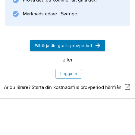
Prova det, du kommer att gilla det!
endast av allmogen). Ordet förekommer även
som synonym till folkdräkt.
Marknadsledare i Sverige.
Information om artikeln
Påbörja din gratis provperiod
eller
Logga in
Är du lärare? Starta din kostnadsfria provperiod härifrån.