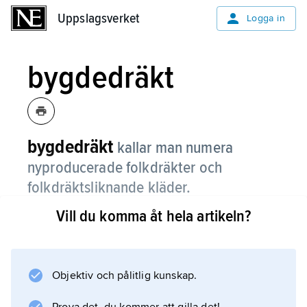
Uppslagsverket
Uppslagsverket
Logga in
bygdedräkt
bygdedräkt
kallar man numera
nyproducerade folkdräkter och
folkdräktsliknande kläder.
Vill du komma åt hela artikeln?
Bygdedräkterna hör hemma i det industriella
samhället och bärs vid speciella tillfällen av
människor ur alla samhällsklasser (medan
folkdräkt
Objektiv och pålitlig kunskap.
bars under den förindustriella tiden och