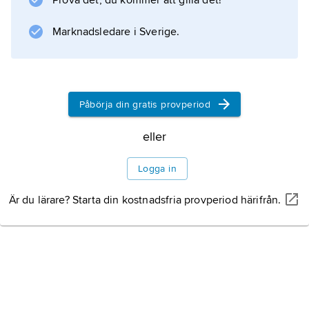
Prova det, du kommer att gilla det!
Marknadsledare i Sverige.
Påbörja din gratis provperiod
eller
Logga in
Är du lärare? Starta din kostnadsfria provperiod härifrån.