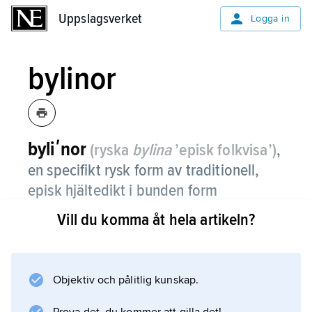
Uppslagsverket
Uppslagsverket
Logga in
bylinor
byliʹnor
(ryska
bylina
’episk folkvisa’)
,
en specifikt rysk form av traditionell,
episk hjältedikt i bunden form
(versrader med tre betonade stavelser
Vill du komma åt hela artikeln?
och däremellan två till fyra obetonade),
tidigare ”stariny” (’fornkväden’).
Objektiv och pålitlig kunskap.
Hjältegestalterna är ofta hämtade ur de
tidigmedeltida Kiev- och Novgorodrikenas