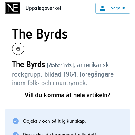
Uppslagsverket
Uppslagsverket
Logga in
The Byrds
The Byrds
,
amerikansk
[ðəbə:ʹrdz]
rockgrupp, bildad 1964, föregångare
inom folk- och countryrock.
Vill du komma åt hela artikeln?
Roger (Jim) McGuinn (född 1944) var med sitt
karakteristiska och stilbildande tolvsträngade
elgitarrsound det ständiga ankaret i The
Byrds, som genomgick många medlemsbyten.
Objektiv och pålitlig kunskap.
Övriga ursprungsmedlemmar var Chris