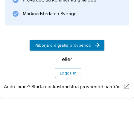
Prova det, du kommer att gilla det!
Information om artikeln
Marknadsledare i Sverige.
Påbörja din gratis provperiod
eller
Logga in
Är du lärare? Starta din kostnadsfria provperiod härifrån.