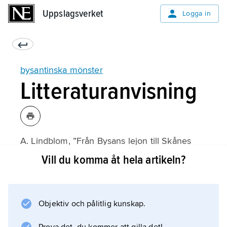
Uppslagsverket
Uppslagsverket
Logga in
bysantinska mönster
Litteraturanvisning
A. Lindblom, ”Från Bysans lejon till Skånes
varulv”,
Vill du komma åt hela artikeln?
Fataburen
(1932).
Objektiv och pålitlig kunskap.