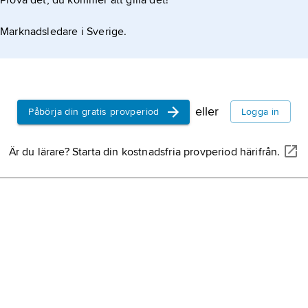
Prova det, du kommer att gilla det!
Marknadsledare i Sverige.
eller
Påbörja din gratis provperiod
Logga in
Är du lärare? Starta din kostnadsfria provperiod härifrån.