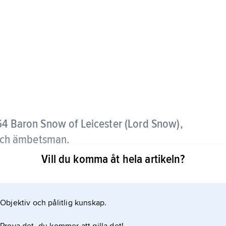
964 Baron Snow of Leicester (Lord Snow),
r och ämbetsman.
Vill du komma åt hela artikeln?
är romansviten
sitetsmiljö och i vetenskapliga och politiska kretsar.
Objektiv och pålitlig kunskap.
rade men ofta lite pompösa, bl.a. på grund av den
 hör