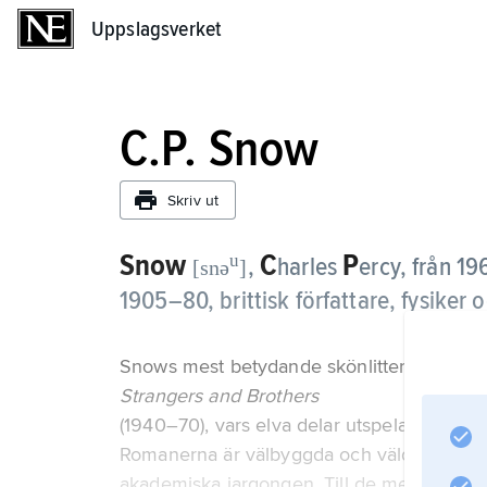
Uppslagsverket
Uppslagsverket
C.P. Snow
Skriv ut
Snow
C
P
u
,
harles
ercy, från 1
[snə
]
1905–80, brittisk författare, fysike
Snows mest betydande skönlitterära verk 
Strangers and Brothers
(1940–70), vars elva delar utspelas i univer
Romanerna är välbyggda och väldokumente
akademiska jargongen. Till de mest kända