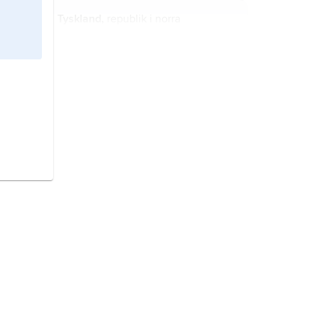
Tyskland,
republik i norra
Mellaneuropa.
Danmark,
stat i Nordeuropa.
Sverige,
stat på Skandinaviska
halvön, norra Europa.