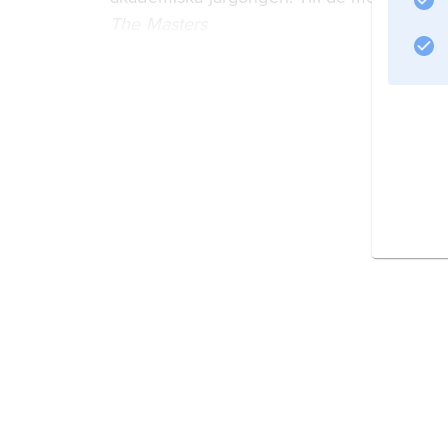
The Masters
(1951; ”Rektorsvalet”)
Information om artikeln