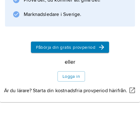
Prova det, du kommer att gilla det!
dimkammaren
eller
Marknadsledare i Sverige.
Wilsonkammaren
kondenseras jonerna längs spåret, som kan
göras synligt med belysning.
Påbörja din gratis provperiod
eller
Information om artikeln
Logga in
Är du lärare? Starta din kostnadsfria provperiod härifrån.