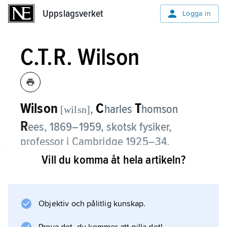
Uppslagsverket
Uppslagsverket
Logga in
C.T.R. Wilson
Wilson
C
T
,
harles
homson
[wilsn]
R
ees,
1869–1959, skotsk fysiker,
professor i Cambridge 1925–34.
Vill du komma åt hela artikeln?
Wilsons studier av vattenångans kondensation
i atmosfären ledde honom till en metod att
synliggöra spår av elektriskt laddade partiklar.
Objektiv och pålitlig kunskap.
Vid passage genom en gas mättad med
vattenånga joniseras gasen av partiklarna. I