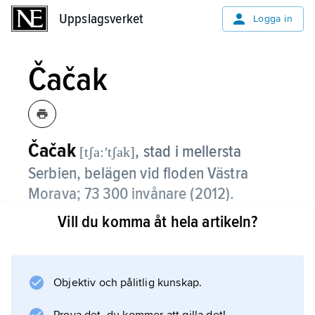
Uppslagsverket
Uppslagsverket
Logga in
Čačak
Čačak
,
stad i mellersta
[tʃa:ʹtʃak]
Serbien, belägen vid floden Västra
Morava; 73 300 invånare (2012).
Vill du komma åt hela artikeln?
Čačak är centrum i ett fruktdistrikt, och här
framställs en välbekant slivovits
(plommonbrännvin). Staden har omfattande
konserv-, pappers- och cementindustri.
Objektiv och pålitlig kunskap.