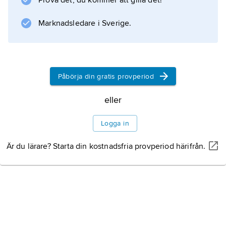
Prova det, du kommer att gilla det!
Marknadsledare i Sverige.
Information om artikeln
Påbörja din gratis provperiod
eller
Logga in
Är du lärare? Starta din kostnadsfria provperiod härifrån.