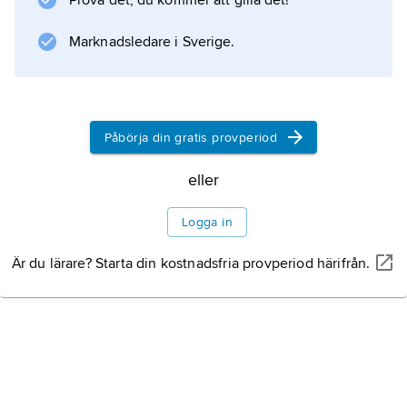
Prova det, du kommer att gilla det!
Marknadsledare i Sverige.
Påbörja din gratis provperiod
eller
Logga in
Är du lärare? Starta din kostnadsfria provperiod härifrån.