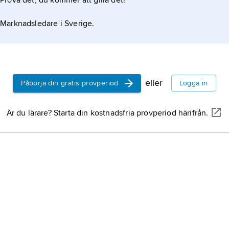
Prova det, du kommer att gilla det!
Marknadsledare i Sverige.
eller
Påbörja din gratis provperiod
Logga in
Är du lärare? Starta din kostnadsfria provperiod härifrån.