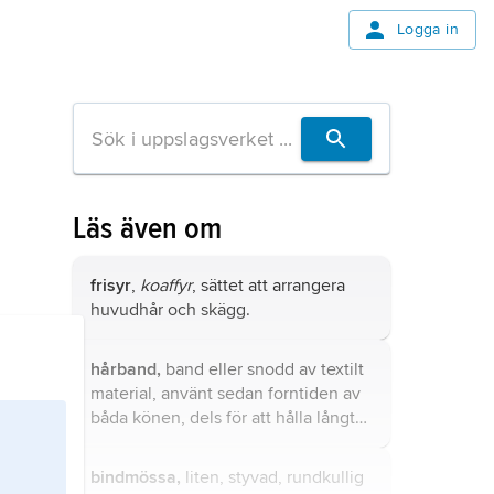
Logga in
Läs även om
frisyr
,
koaffyr
, sättet att arrangera
huvudhår och skägg.
hårband,
band eller snodd av textilt
material, använt sedan forntiden av
båda könen, dels för att hålla långt
hår på plats, dels som dekoration.
bindmössa,
liten, styvad, rundkullig