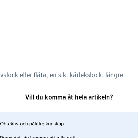
slock eller fläta, en s.k. kärlekslock, längre
Vill du komma åt hela artikeln?
 rosetter och bars av män under 1600-talets
nom
Objektiv och pålitlig kunskap.