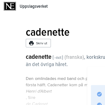
Uppslagsverket
Uppslagsverket
cadenette
Skriv ut
cadenette
(franska)
,
korkskruv
[-nɛt]
än det övriga håret.
Den omlindades med band och pryddes med
första hälft. Cadenetter kom på modet ge
Henri d’Albert
, Sire
de Cadenet