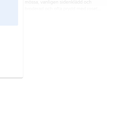
mössa, vanligen sidenklädd och
broderad och ofta prydd med rosett
baktill eller runt kullen.
stövlar
, fotbeklädnader med höga
skaft, i strid använda sedan
forntiden.
skägg,
hårväxt i ansiktet på män.
kravatt
, lång manshalsduk av
växlande utseende.
kjol,
plagg som fästs runt midjan och
täcker kroppens nedre del, av
växlande utseende, längd och vidd
men vanligen åtsittande om livet,
ofta med en linning, ibland fastsydd
skor,
fotbeklädnader, vilkas ovandel
vid en livdel (om kjol som
täcker större eller mindre del av
underplagg, se
underkjol
).