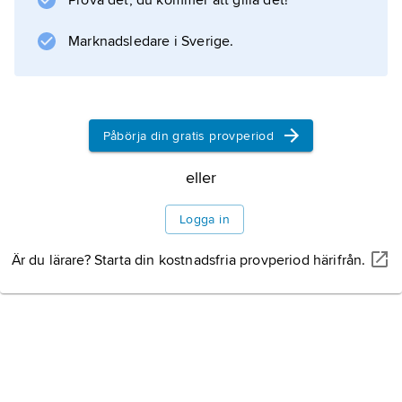
Prova det, du kommer att gilla det!
Marknadsledare i Sverige.
Påbörja din gratis provperiod
eller
Logga in
Är du lärare? Starta din kostnadsfria provperiod härifrån.