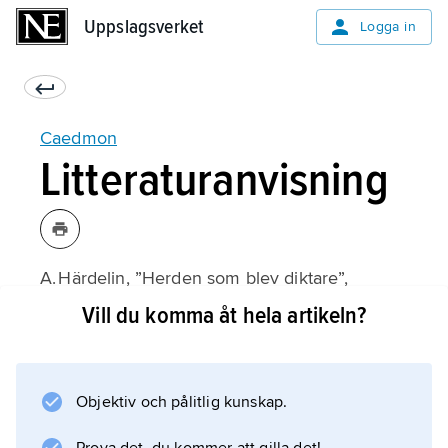
Uppslagsverket
Uppslagsverket
Logga in
Caedmon
Litteraturanvisning
A. Härdelin, ”Herden som blev diktare”,
Signum
Vill du komma åt hela artikeln?
1979.
Objektiv och pålitlig kunskap.
Information om artikeln