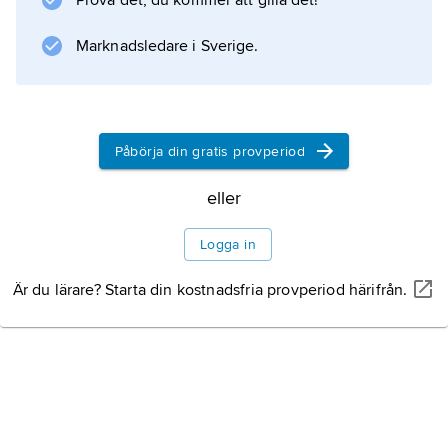
Prova det, du kommer att gilla det!
Marknadsledare i Sverige.
Information om artikeln
Påbörja din gratis provperiod
eller
Logga in
Är du lärare? Starta din kostnadsfria provperiod härifrån.