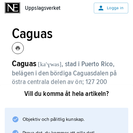
Uppslagsverket
Uppslagsverket
Logga in
Caguas
Caguas
,
stad i Puerto Rico,
[kaʹɣwas]
belägen i den bördiga Caguasdalen på
östra centrala delen av ön; 127 200
invånare (2020).
Vill du komma åt hela artikeln?
Caguass industri är mångsidig (exempelvis
tillverkning av tobaks-, läder-, glas- och
plastvaror samt diamantslipning). Staden är ett
Objektiv och pålitlig kunskap.
kyrkligt centrum med katedral.