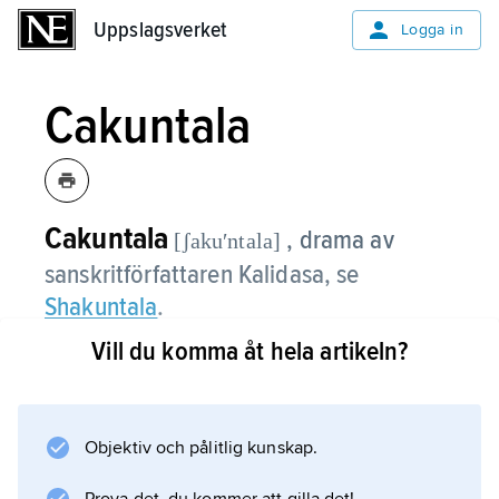
Uppslagsverket
Uppslagsverket
Logga in
Cakuntala
Cakuntala
, drama av
[ʃakuʹntala]
sanskritförfattaren Kalidasa, se
Shakuntala
.
Vill du komma åt hela artikeln?
Information om artikeln
Objektiv och pålitlig kunskap.