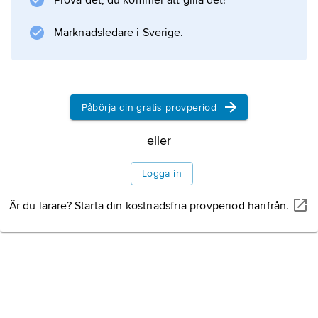
Prova det, du kommer att gilla det!
Marknadsledare i Sverige.
Påbörja din gratis provperiod
eller
Logga in
Är du lärare? Starta din kostnadsfria provperiod härifrån.