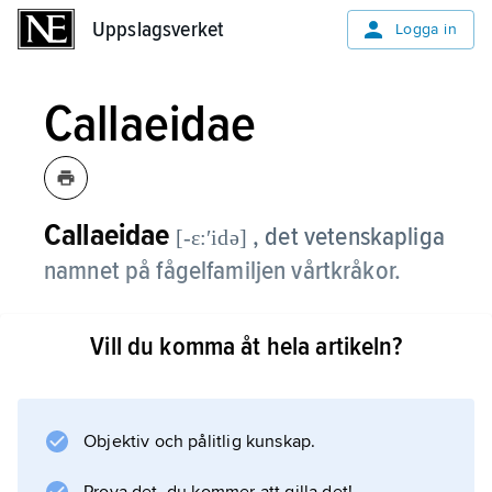
Uppslagsverket
Uppslagsverket
Logga in
Callaeidae
Callaeidae
, det vetenskapliga
[-ɛ:ʹidə]
namnet på fågelfamiljen vårtkråkor.
Vill du komma åt hela artikeln?
Information om artikeln
Objektiv och pålitlig kunskap.