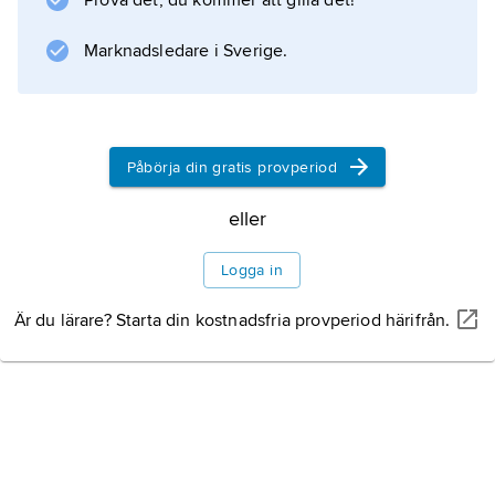
Prova det, du kommer att gilla det!
Marknadsledare i Sverige.
Påbörja din gratis provperiod
eller
Logga in
Är du lärare? Starta din kostnadsfria provperiod härifrån.