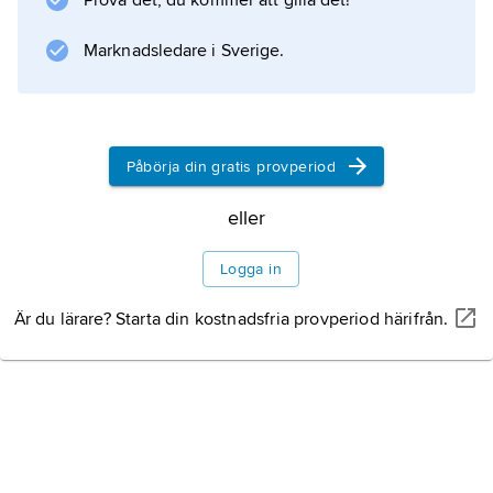
Prova det, du kommer att gilla det!
Marknadsledare i Sverige.
Påbörja din gratis provperiod
eller
Logga in
Är du lärare? Starta din kostnadsfria provperiod härifrån.