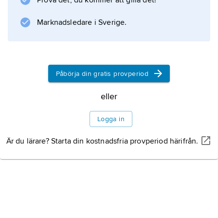
Prova det, du kommer att gilla det!
av Rom 387/386 skapade C. en ny armé som
besegrade inkräktarna. Han var politiskt
Marknadsledare i Sverige.
konservativ men
Påbörja din gratis provperiod
Information om artikeln
eller
Logga in
Är du lärare? Starta din kostnadsfria provperiod härifrån.