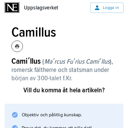
Uppslagsverket
Uppslagsverket
Logga in
Camillus
Camiʹllus
(
Maʹrcus Fuʹrius Camiʹllus
),
romersk fältherre och statsman under
början av 300-talet f.Kr.
Vill du komma åt hela artikeln?
Källorna om C. är osäkra; beskrivningen av
hans karriär kom att tillföras många
legendariska drag. C. intog det etruskiska Veii
396 och därefter Falerii. Han slog 389 tillbaka
Objektiv och pålitlig kunskap.
aequer och volsker. Efter gallernas förstörelse