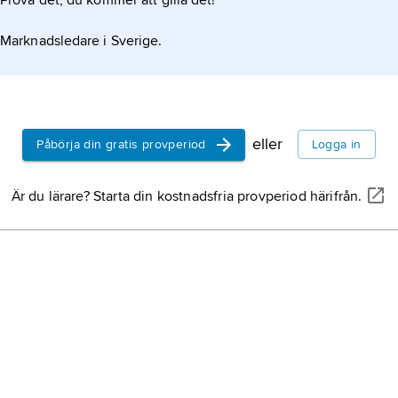
Prova det, du kommer att gilla det!
Marknadsledare i Sverige.
eller
Påbörja din gratis provperiod
Logga in
Är du lärare? Starta din kostnadsfria provperiod härifrån.