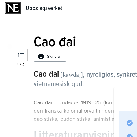
Uppslagsverket
Uppslagsverket
Cao đai
Skriv ut
1
/
2
Cao đai
,
nyreligiös, synkre
[kawdaj]
vietnamesisk gud.
Cao đai grundades 1919–25 (formellt 1926
den franska kolonialförvaltningen. I Cao đa
daoistiska, buddhistiska, animistiska och k
Litteraturanvisning