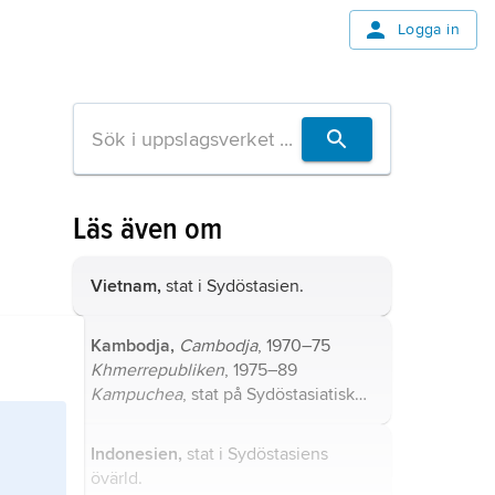
Logga in
Läs även om
Vietnam,
stat i Sydöstasien.
Kambodja,
Cambodja
, 1970–75
Khmerrepubliken
, 1975–89
Kampuchea
, stat på Sydöstasiatiska
halvön.
Indonesien,
stat i Sydöstasiens
övärld.