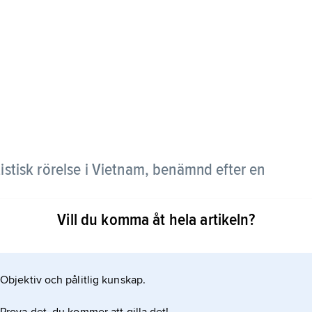
tistisk rörelse i Vietnam, benämnd efter en
Vill du komma åt hela artikeln?
) av Ngô Van Chiêu (1878–1932), en tjänsteman i
i förenas fransk spiritism med konfucianska,
ristna element.
Objektiv och pålitlig kunskap.