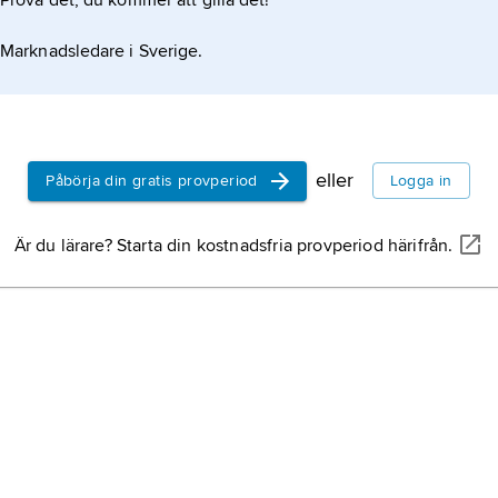
Prova det, du kommer att gilla det!
Marknadsledare i Sverige.
eller
Påbörja din gratis provperiod
Logga in
Är du lärare? Starta din kostnadsfria provperiod härifrån.