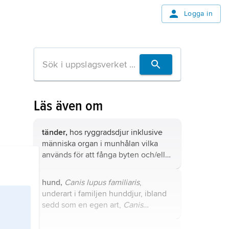
Logga in
Läs även om
tänder,
hos ryggradsdjur inklusive
människa organ i munhålan vilka
används för att fånga byten och/eller
för att sönderdela föda, ibland även
för försvar.
hund,
Canis lupus familiaris
,
underart i familjen hunddjur, ibland
sedd som en egen art,
Canis
familiaris
.