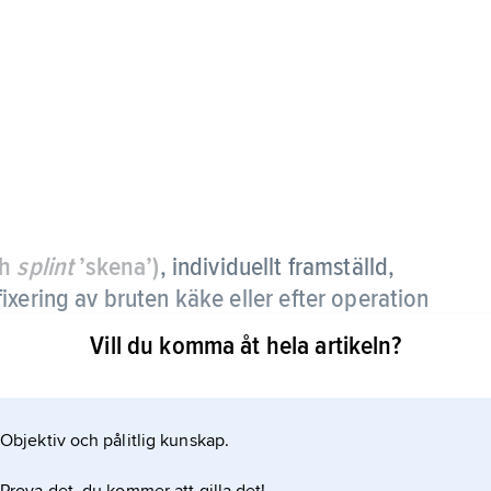
ch
splint
’skena’)
,
individuellt framställd,
xering av bruten käke eller efter operation
Vill du komma åt hela artikeln?
n eller hopkoppling av över- och underkäken, s.k.
r hela tänderna. Den har mer och mer kommit ur
Objektiv och pålitlig kunskap.
dar, bågar, som fästs på tändernas utsidor.