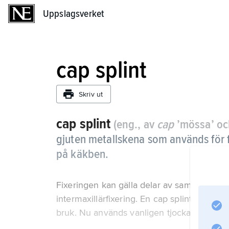
Uppslagsverket
Uppslagsverket
cap splint
Skriv ut
cap splint
(eng., av
cap
’mössa’ o
gjuten metallskena som används för fi
på käkben.
Fixeringen kan gälla delar av samma käkbe
intermaxillärfixering. En cap splint täcke
bruk. Nu används vanligen tjocka metalltrå