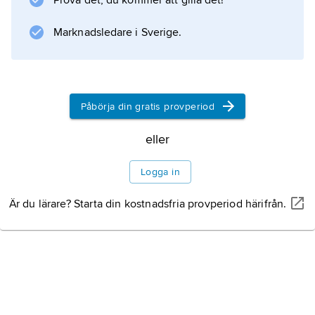
Prova det, du kommer att gilla det!
Marknadsledare i Sverige.
Påbörja din gratis provperiod
eller
Logga in
Är du lärare? Starta din kostnadsfria provperiod härifrån.