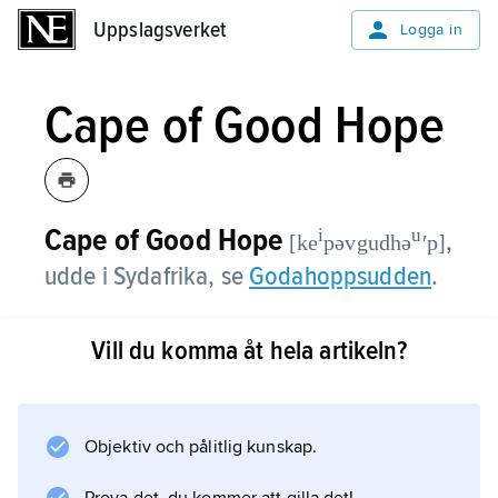
Uppslagsverket
Uppslagsverket
Logga in
Cape of Good Hope
Cape of Good Hope
i
u
,
[ke
pəvgudhə
ʹp]
udde i Sydafrika, se
Godahoppsudden
.
Vill du komma åt hela artikeln?
Information om artikeln
Objektiv och pålitlig kunskap.