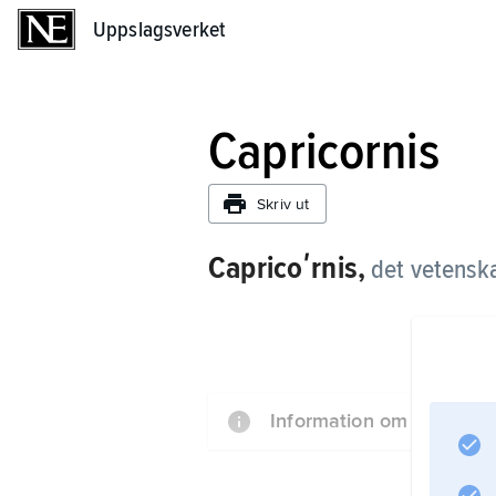
Uppslagsverket
Uppslagsverket
Capricornis
Skriv ut
Capricoʹrnis,
det vetenska
Information om artikeln