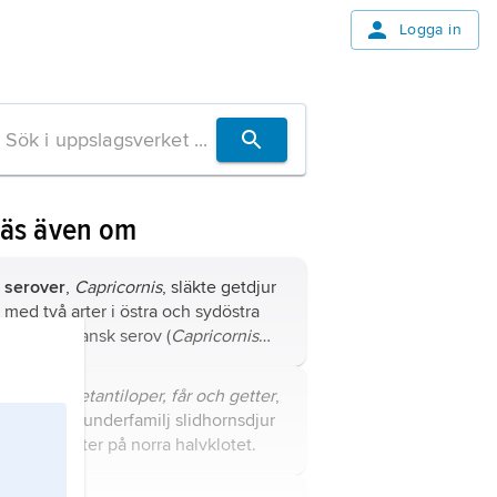
Logga in
Läs även om
serover
,
Capricornis
, släkte getdjur
med två arter i östra och sydöstra
Asien: japansk serov (
Capricornis
crispus
) och sydlig serov
(
Capricornis sumatraensis
).
getdjur,
getantiloper, får och getter
,
Caprinae
, underfamilj slidhornsdjur
med 26 arter på norra halvklotet.