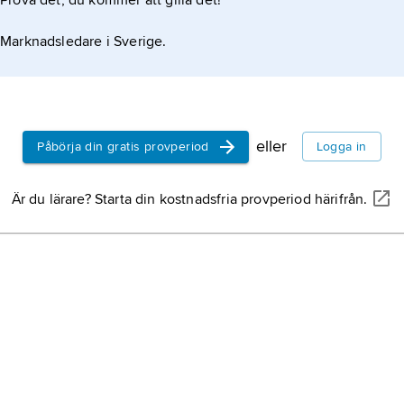
Prova det, du kommer att gilla det!
Marknadsledare i Sverige.
eller
Påbörja din gratis provperiod
Logga in
Är du lärare? Starta din kostnadsfria provperiod härifrån.