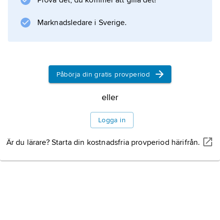
Prova det, du kommer att gilla det!
Marknadsledare i Sverige.
Påbörja din gratis provperiod
eller
Logga in
Är du lärare? Starta din kostnadsfria provperiod härifrån.