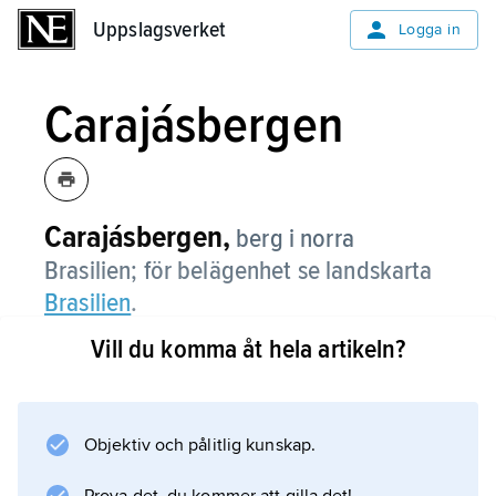
Uppslagsverket
Uppslagsverket
Logga in
Carajásbergen
Carajásbergen,
berg i norra
Brasilien; för belägenhet se landskarta
Brasilien
.
Vill du komma åt hela artikeln?
Information om artikeln
Objektiv och pålitlig kunskap.