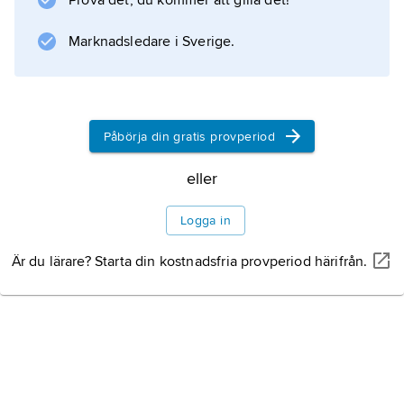
Prova det, du kommer att gilla det!
Marknadsledare i Sverige.
Påbörja din gratis provperiod
eller
Logga in
Är du lärare? Starta din kostnadsfria provperiod härifrån.