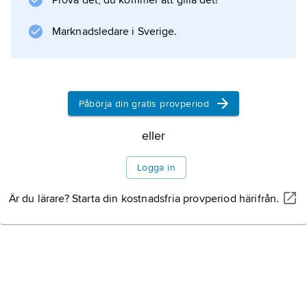
Prova det, du kommer att gilla det!
och
Ville Basse
Marknadsledare i Sverige.
.
Påbörja din gratis provperiod
Information om artikeln
eller
Logga in
Är du lärare? Starta din kostnadsfria provperiod härifrån.