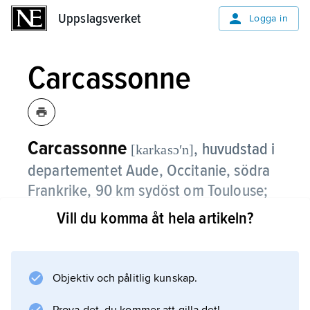
Uppslagsverket
Uppslagsverket
Logga in
Carcassonne
Carcassonne
,
huvudstad i
[karkasɔʹn]
departementet Aude, Occitanie, södra
Frankrike, 90 km sydöst om Toulouse;
45 900 invånare (2016).
Vill du komma åt hela artikeln?
Carcassonne, som ligger vid floden Aude och
Canal du Midi, är en handels- och turiststad.
Floden delar staden i de två delarna
Objektiv och pålitlig kunskap.
Cité