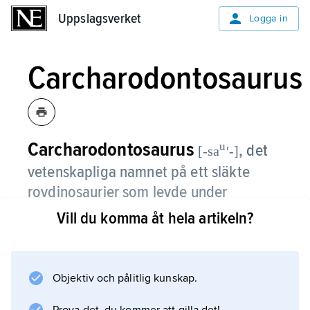
Uppslagsverket
Uppslagsverket
Logga in
Carcharodontosaurus
Carcharodontosaurus
u
,
det
[-sa
ʹ-]
vetenskapliga namnet på ett släkte
rovdinosaurier som levde under
mellersta krita (för ca 110–90 miljoner
Vill du komma åt hela artikeln?
år sedan) i Nordvästafrika.
Släktet omfattar en art,
Objektiv och pålitlig kunskap.
Carcharodontosaurus sahaʹricus
, som hör till samma familj som den största av