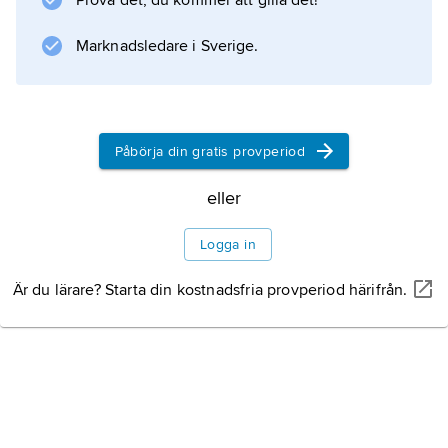
Prova det, du kommer att gilla det!
alla kända rovdinosaurier,
Giganotosaurus
Marknadsledare i Sverige.
, från Sydamerika. Carcharodontosaurus var
upp till 13,5 m lång, vägde upp till 8 ton och
hade en 1,6 m lång skalle. Dinosaurien var
kraftigt byggd och kan ha varit en effektiv
Påbörja din gratis provperiod
jägare
eller
Logga in
Information om artikeln
Är du lärare? Starta din kostnadsfria provperiod härifrån.