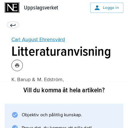
Uppslagsverket
Uppslagsverket
Logga in
Carl August Ehrensvärd
Litteraturanvisning
K. Barup & M. Edström,
Skärva
Vill du komma åt hela artikeln?
(1990);
Objektiv och pålitlig kunskap.
Information om artikeln