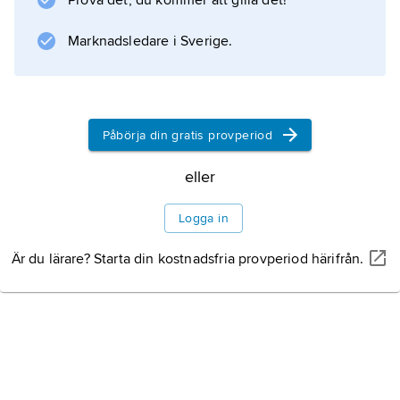
Prova det, du kommer att gilla det!
Marknadsledare i Sverige.
Påbörja din gratis provperiod
eller
Logga in
Är du lärare? Starta din kostnadsfria provperiod härifrån.