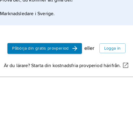
Prova det, du kommer att gilla det!
Marknadsledare i Sverige.
eller
Påbörja din gratis provperiod
Logga in
Är du lärare? Starta din kostnadsfria provperiod härifrån.