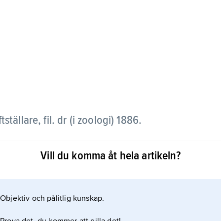
tställare, fil. dr (i zoologi) 1886.
till Spetsbergen och Grönland 1883 och företog 1889
Vill du komma åt hela artikeln?
–1925 var han fast medarbetare i Svenska
a Linnésällskapets Årsskrift. Han utgav en rad
ockholmsmotiv, samt memoarböcker.
Objektiv och pålitlig kunskap.