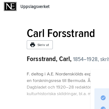
Uppslagsverket
Uppslagsverket
Carl Forsstrand
Skriv ut
Forsstrand, Carl,
1854–1928,
skrif
F. deltog i A.E. Nordenskiölds expedition 
en forskningsresa till Bermuda. Åren 1898
Dagbladet och 1920–28 redaktör för Svensk
kulturhistoriska skildringar, bl.a. med st