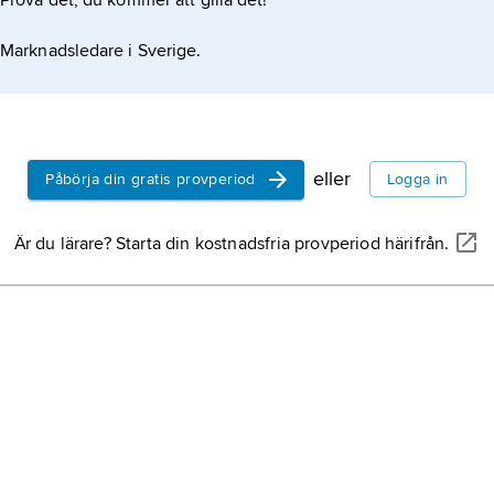
Prova det, du kommer att gilla det!
Marknadsledare i Sverige.
eller
Påbörja din gratis provperiod
Logga in
Är du lärare? Starta din kostnadsfria provperiod härifrån.