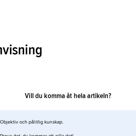
nvisning
lif och diktning: En litteraturhistorisk studie
Vill du komma åt hela artikeln?
Objektiv och pålitlig kunskap.
ikeln