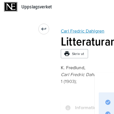
Uppslagsverket
Uppslagsverket
Carl Fredric Dahlgren
Litteratura
Skriv ut
K. Fredlund,
Carl Fredric Dahlgren, hans 
1 (1903);
Information om art