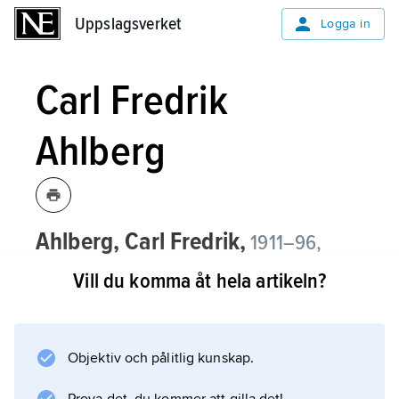
Uppslagsverket
Uppslagsverket
Logga in
Carl Fredrik
Ahlberg
Ahlberg, Carl Fredrik,
1911–96,
arkitekt, regionplanedirektör i
Vill du komma åt hela artikeln?
Stockholmstraktens
regionplaneförbund 1952–76, professor
i stadsbyggnad vid Tekniska högskolan i
Objektiv och pålitlig kunskap.
Stockholm 1960–69.