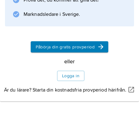
Prova det, du kommer att gilla det!
Ämbetsmannen Ahlberg utövade betydande
inflytande på de politiska besluten om
Marknadsledare i Sverige.
Stockholmsregionens utveckling och
omvandling under 1950- och 60-talen.
Påbörja din gratis provperiod
Information om artikeln
eller
Logga in
Är du lärare? Starta din kostnadsfria provperiod härifrån.