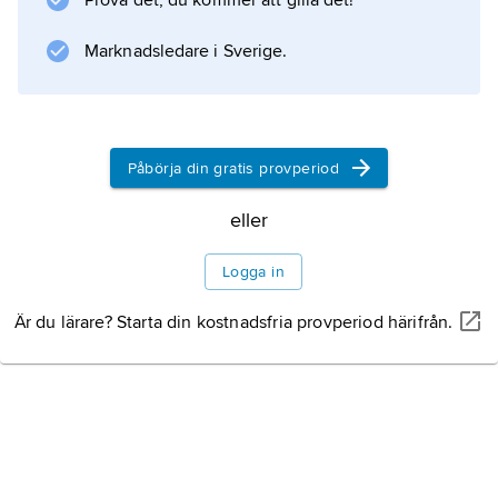
Prova det, du kommer att gilla det!
Marknadsledare i Sverige.
Påbörja din gratis provperiod
eller
Logga in
Är du lärare? Starta din kostnadsfria provperiod härifrån.