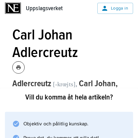
Uppslagsverket
Uppslagsverket
Logga in
Carl Johan
Adlercreutz
Adlercreutz
Carl Johan,
,
[-krœjts]
född 27 april 1757, död 21 augusti 1815,
Vill du komma åt hela artikeln?
greve, general, statsman; jämför
släktartikel
Adlercreutz
.
Objektiv och pålitlig kunskap.
Under finska kriget 1808–09 var Carl Johan
Adlercreutz som generaladjutant