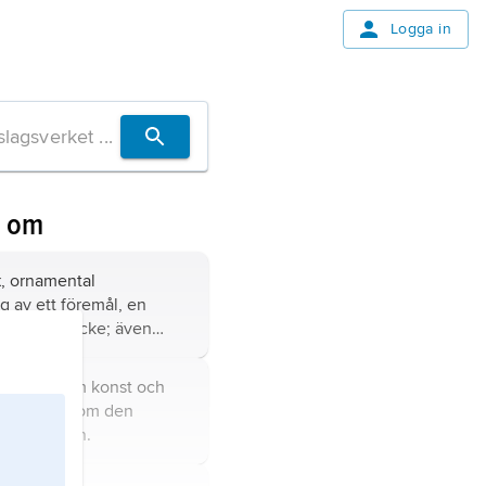
Logga in
n om
k
, ornamental
 av ett föremål, en
tt musikstycke; även
m för olika slags
amt benämning på läran
en,
stil inom konst och
eller epok inom den
ka historien.