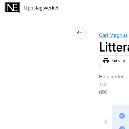
Uppslagsverket
Uppslagsverket
Carl Magnus
Litte
Skriv ut
F. Lalander,
Carl Magnus
(1988).
Infor