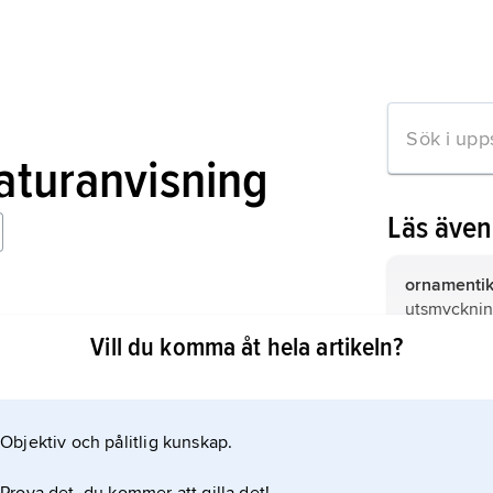
raturanvisning
Läs äve
ornamenti
utsmyckning
byggnad, e
Vill du komma åt hela artikeln?
samlingster
ornament s
renässans
om dessa.
litteratur 
västerländs
Objektiv och pålitlig kunskap.
mation om artikeln