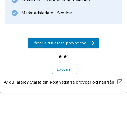
Prova det, du kommer att gilla det!
pjäsen
Sagan om hästen
Marknadsledare i Sverige.
.
Påbörja din gratis provperiod
Information om artikeln
eller
Logga in
Är du lärare? Starta din kostnadsfria provperiod härifrån.