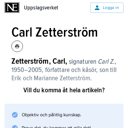
Uppslagsverket
Uppslagsverket
Logga in
Carl Zetterström
Zetterström, Carl,
signaturen
Carl Z.
,
1950–2005, författare och kåsör, son till
Erik och Marianne Zetterström.
Vill du komma åt hela artikeln?
Carl Zetterström debuterade 1968 med boken
Varför lagar ni inte ert tak, Klosterhage?
och skrev senare även revyer som
Paviljongen
Objektiv och pålitlig kunskap.
(1974). Med Lars Forssell skrev han 1977