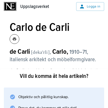
Uppslagsverket
Uppslagsverket
Logga in
Carlo de Carli
de Carli
Carlo,
,
1910–71,
[dekaʹrli]
italiensk arkitekt och möbelformgivare.
de Carli utvecklade efter andra världskriget ett
Vill du komma åt hela artikeln?
starkt skulpturalt formspråk i sina möbler, vilka
ofta är gjorda av formpressat trä och metall.
Objektiv och pålitlig kunskap.