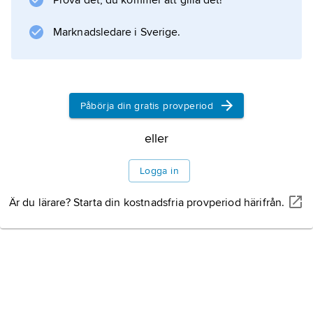
Information om artikeln
Prova det, du kommer att gilla det!
Marknadsledare i Sverige.
Påbörja din gratis provperiod
eller
Logga in
Är du lärare? Starta din kostnadsfria provperiod härifrån.