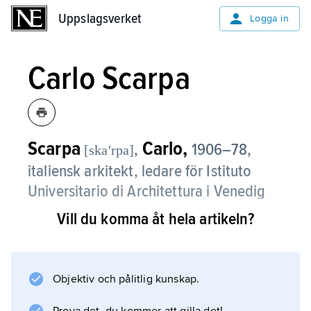
Uppslagsverket
Uppslagsverket
Logga in
Carlo Scarpa
Scarpa
Carlo,
,
1906–78,
[skaʹrpa]
italiensk arkitekt, ledare för Istituto
Universitario di Architettura i Venedig
från 1972.
Vill du komma åt hela artikeln?
Scarpa arbetade med utställningar,
inredningar, nybyggnader och restaureringar,
alltid med stor omsorg om detaljer och
Objektiv och pålitlig kunskap.
sammanfogningar av material. Museo