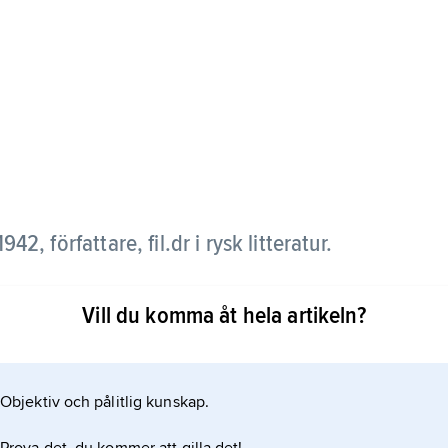
42, författare, fil.dr i rysk litteratur.
Vill du komma åt hela artikeln?
 tre generationers kvinnor. Ett återkommande tema
s hjälp rekonstruera ett förflutet, som i
Objektiv och pålitlig kunskap.