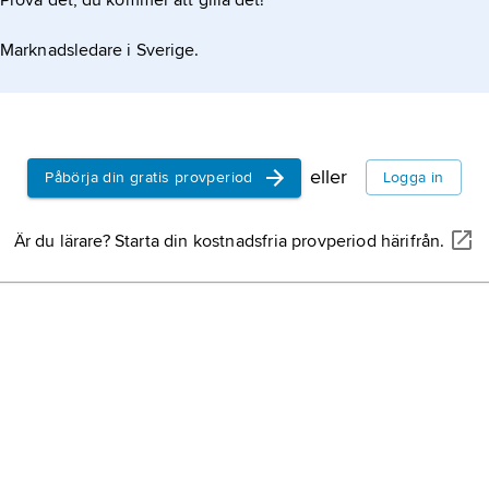
Prova det, du kommer att gilla det!
Marknadsledare i Sverige.
eller
Påbörja din gratis provperiod
Logga in
Är du lärare? Starta din kostnadsfria provperiod härifrån.