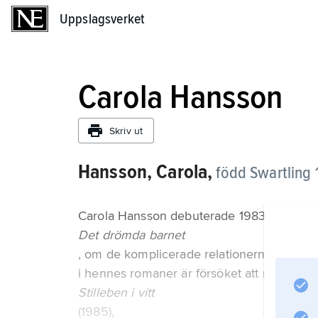
Uppslagsverket
Uppslagsverket
Carola Hansson
Skriv ut
Hansson, Carola,
född Swartling 19
Carola Hansson debuterade 1983 med
Det drömda barnet
, om de komplicerade relationerna mellan
i hennes romaner är försöket att med minnet
Stilleben i vitt
(1985),