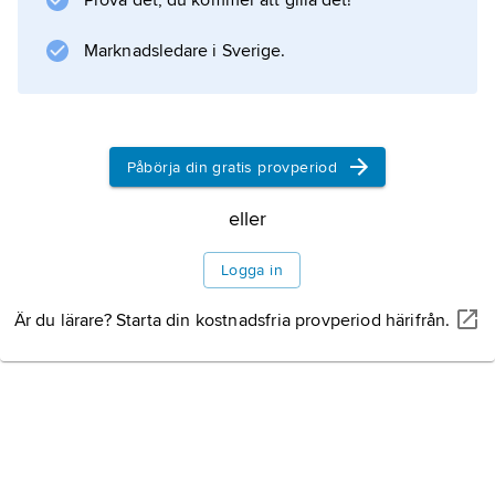
Prova det, du kommer att gilla det!
Flera arter senna hör hit, liksom rörkassia
(”tissla-tassla”). Systematiken är delvis oklar,
Marknadsledare i Sverige.
bl.a. avgränsningen mot närstående släkten.
Påbörja din gratis provperiod
Information om artikeln
eller
Logga in
Är du lärare? Starta din kostnadsfria provperiod härifrån.