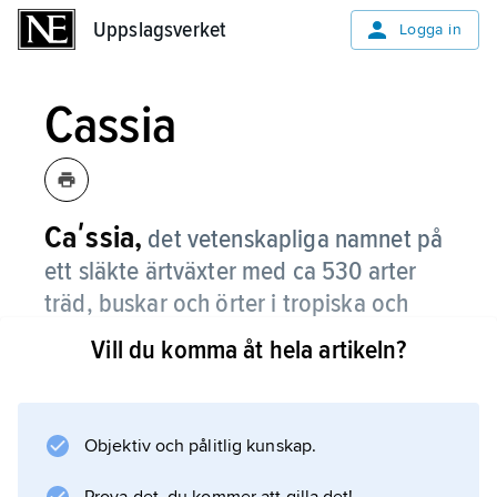
Uppslagsverket
Uppslagsverket
Logga in
Cassia
Caʹssia,
det vetenskapliga namnet på
ett släkte ärtväxter med ca 530 arter
träd, buskar och örter i tropiska och
varmtempererade områden utom i
Vill du komma åt hela artikeln?
Europa.
Många viktiga kulturväxter hör till detta släkte;
de har utnyttjats som medicinal- och
Objektiv och pålitlig kunskap.
prydnadsväxter samt till virke, föda och foder.