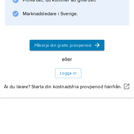
Prova det, du kommer att gilla det!
Information om artikeln
Marknadsledare i Sverige.
Påbörja din gratis provperiod
eller
Logga in
Är du lärare? Starta din kostnadsfria provperiod härifrån.