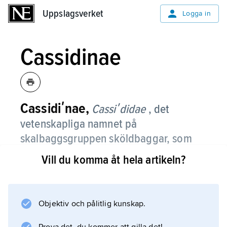
Uppslagsverket
Uppslagsverket
Logga in
Cassidinae
Cassidiʹnae,
Cassiʹdidae
, det
vetenskapliga namnet på
skalbaggsgruppen sköldbaggar, som
vanligen räknas som en underfamilj till
Vill du komma åt hela artikeln?
bladbaggarna men av vissa betraktas
som en egen familj.
Objektiv och pålitlig kunskap.