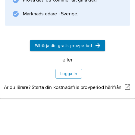
Prova det, du kommer att gilla det!
man, mot 27 000 fransmän. Till den franska
segern bidrog särskilt Pierre François
Marknadsledare i Sverige.
Augerau, som senare (1808) blev hertig av C.
Påbörja din gratis provperiod
Information om artikeln
eller
Logga in
Är du lärare? Starta din kostnadsfria provperiod härifrån.