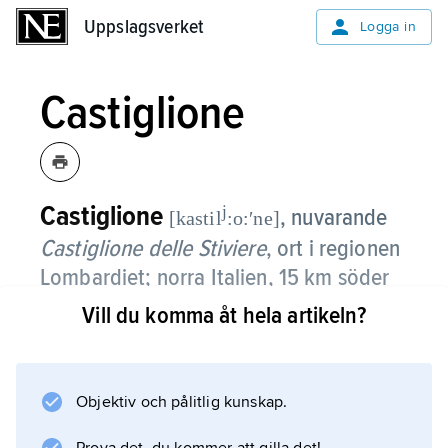
Uppslagsverket
Uppslagsverket
Logga in
Castiglione
Castiglione
j
, nuvarande
[kastil
:o:ʹne]
Castiglione delle Stiviere
,
ort i regionen
Lombardiet; norra Italien, 15 km söder
om Gardasjön, nära Solferino.
Vill du komma åt hela artikeln?
Här segrade fransmännen över österrikarna 5
augusti 1796. Med skicklig manövrering
Objektiv och pålitlig kunskap.
splittrade Napoleon motståndaren, som
endast kunde utnyttja halva sin styrka, 21 000