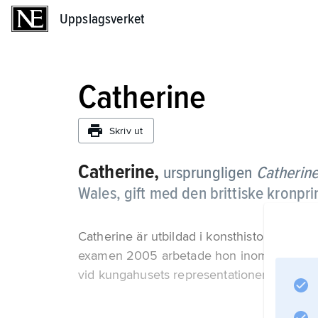
Uppslagsverket
Uppslagsverket
Catherine
Skriv ut
Catherine,
ursprungligen
Catherine
Wales, gift med den brittiske kronpr
Catherine är utbildad i konsthistoria vid U
examen 2005 arbetade hon inom klädbransc
vid kungahusets representationer i olika