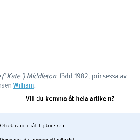
 (”Kate”) Middleton
, född 1982, prinsessa av
insen
William
.
Vill du komma åt hela artikeln?
niversity of St Andrews, där hon mötte William. Efter
hen. Sedan slutet av 00-talet har hon närvarat
 sammanhang.
Objektiv och pålitlig kunskap.