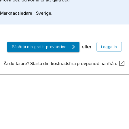
Prova det, du kommer att gilla det!
Marknadsledare i Sverige.
eller
Påbörja din gratis provperiod
Logga in
Är du lärare? Starta din kostnadsfria provperiod härifrån.