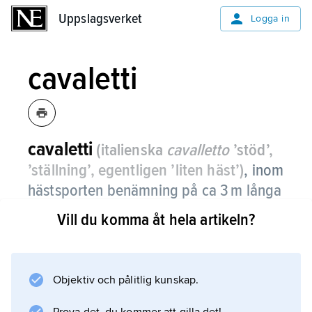
Uppslagsverket
Uppslagsverket
Logga in
cavaletti
cavaletti
(italienska
cavalletto
’stöd’,
’ställning’, egentligen ’liten häst’)
,
inom
hästsporten benämning på ca 3 m långa
träbommar med kryssformade stöd i
Vill du komma åt hela artikeln?
ändarna, som höjer dem några
decimeter över marken.
Objektiv och pålitlig kunskap.
Cavaletti används för gymnastisering av
ridhästar, som rids i skritt eller trav över en