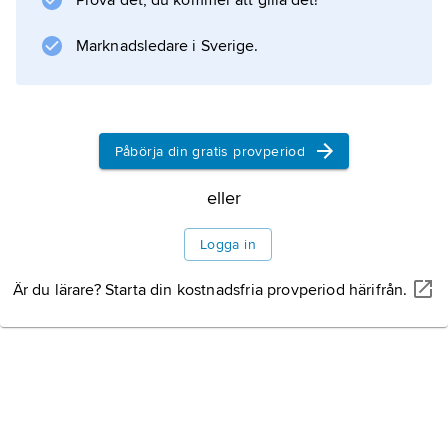
Prova det, du kommer att gilla det!
serie av dem, och i utbildning av hopphästar.
Marknadsledare i Sverige.
Information om artikeln
Påbörja din gratis provperiod
eller
Logga in
Är du lärare? Starta din kostnadsfria provperiod härifrån.