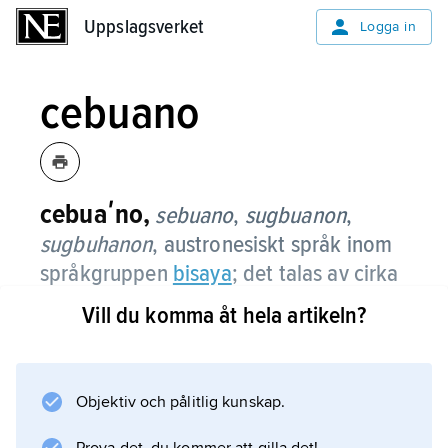
Uppslagsverket
Uppslagsverket
Logga in
cebuano
cebuaʹno,
sebuano
,
sugbuanon
,
sugbuhanon
,
austronesiskt språk inom
språkgruppen
bisaya
; det talas av cirka
26 miljoner (2022).
Vill du komma åt hela artikeln?
Cebuano är även benämning på det folk som
har språket som första språk. Det är den
största folkgruppen på Filippinerna, framför
Objektiv och pålitlig kunskap.
allt på öarna Cebu, Negros, Bohol och Leyte.