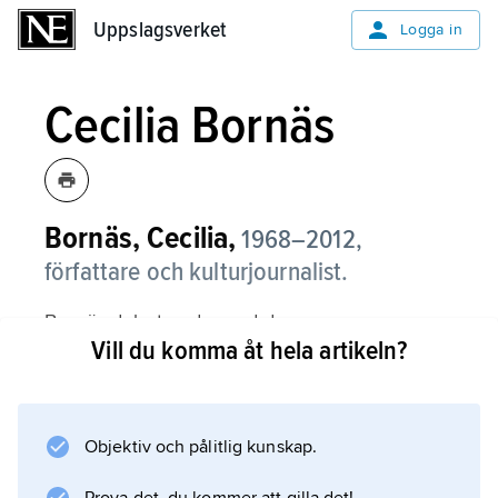
Uppslagsverket
Uppslagsverket
Logga in
Cecilia Bornäs
Bornäs, Cecilia,
1968–2012,
författare och kulturjournalist.
Bornäs debuterade med den
Vill du komma åt hela artikeln?
uppmärksammade romanen
Jag, Jane
(2000), där Tarzans partner är huvudperson
och titelgestalt. Boken undersöker den
Objektiv och pålitlig kunskap.
omöjliga friheten, den ofrånkomliga