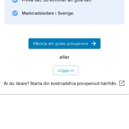
Prova det, du kommer att gilla det!
ensamheten samt vad det innebär att vara
människa.
Marknadsledare i Sverige.
Så tager jag dig
(2003) handlar om en man som stjäl ett
flickspädbarn för att forma henne
Påbörja din gratis provperiod
eller
Information om artikeln
Logga in
Är du lärare? Starta din kostnadsfria provperiod härifrån.