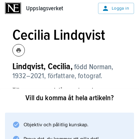
Uppslagsverket
Uppslagsverket
Logga in
Cecilia Lindqvist
Lindqvist, Cecilia,
född Norman,
1932–2021, författare, fotograf.
Tillsammans med dåvarande maken
Vill du komma åt hela artikeln?
Sven Lindqvist
gav Cecilia Lindqvist ut reportageböckerna
Kina inifrån
(1963),
Objektiv och pålitlig kunskap.
Asiatisk erfarenhet