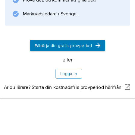
Prova det, du kommer att gilla det!
(1964) och
Kina nu
Marknadsledare i Sverige.
(1980). I
Resa med Aron
(1969) skildrar hon sin sons utveckling under
en resa i Latinamerika.
Påbörja din gratis provperiod
eller
Information om artikeln
Logga in
Är du lärare? Starta din kostnadsfria provperiod härifrån.